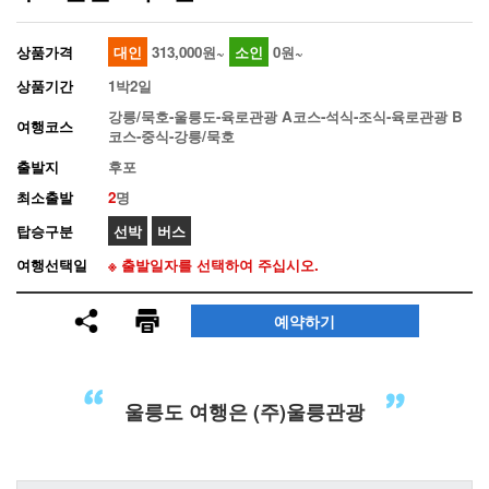
상품가격
대인
313,000원~
소인
0원~
상품기간
1박2일
강릉/묵호-울릉도-육로관광 A코스-석식-조식-육로관광 B
여행코스
코스-중식-강릉/묵호
출발지
후포
최소출발
2
명
탑승구분
선박
버스
여행선택일
※ 출발일자를 선택하여 주십시오.
예약하기
"
"
울릉도 여행은 (주)울릉관광