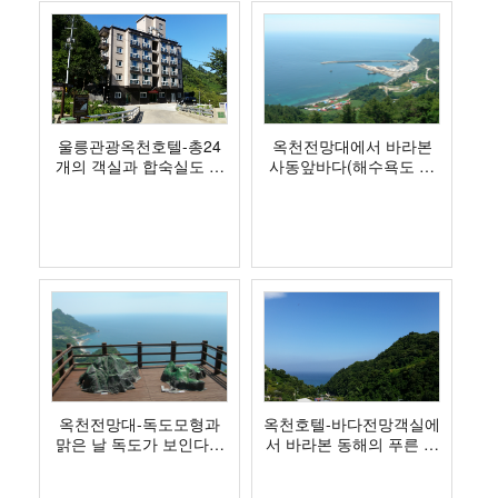
울릉관광옥천호텔-총24
옥천전망대에서 바라본
개의 객실과 합숙실도 있
사동앞바다(해수욕도 가
어요!
능한 깊이)
옥천전망대-독도모형과
옥천호텔-바다전망객실에
맑은 날 독도가 보인다는
서 바라본 동해의 푸른 바
포인트
다