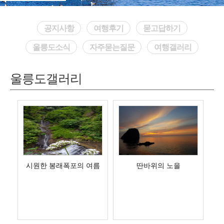
공지사항
여행후기
묻고답하기
울릉도소식
자주묻는질문
여행갤러리
울릉도갤러리
시원한 봉래폭포의 여름
딴바위의 노을